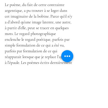
Le poème, du fait de cette contrainte
argentique, a pu trouver à se loger dans
cet imaginaire de la bobine. Parce qu’il n’y
a d’abord qu’une image latente, une autre,
à partir d’elle, peut se tracer en quelques
mots. Le regard photographique
enclenche le regard poétique, parfois par
simple formulation de ce qui a été vu,
parfois par formulation de ce qui
réapparait lorsque que je replace l’appareil
à l’épaule. Les poèmes écrits dernièrement
sont des esquisses de la future image qui,
une fois développée et tirée, n’aura
finalement que peu de choses en commun
avec les mots. Ou bien le poème ajoute,
ouvre le cadre, continuant sur l’erre du
déclenchement. Le point de départ est
commun. Le poème ouvre une bifurcation.